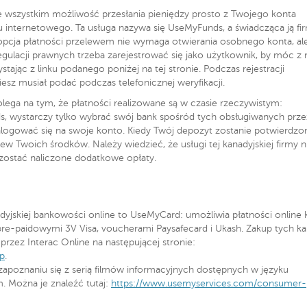
 wszystkim możliwość przesłania pieniędzy prosto z Twojego konta
internetowego. Ta usługa nazywa się UseMyFunds, a świadcząca ją fi
opcja płatności przelewem nie wymaga otwierania osobnego konta, al
ulacji prawnych trzeba zarejestrować się jako użytkownik, by móc z n
tając z linku podanego poniżej na tej stronie. Podczas rejestracji
esz musiał podać podczas telefonicznej weryfikacji.
ga na tym, że płatności realizowane są w czasie rzeczywistym:
s, wystarczy tylko wybrać swój bank spośród tych obsługiwanych prze
zalogować się na swoje konto. Kiedy Twój depozyt zostanie potwierdzo
Twoich środków. Należy wiedzieć, że usługi tej kanadyjskiej firmy n
 zostać naliczone dodatkowe opłaty.
s
yjskiej bankowości online to UseMyCard: umożliwia płatności online 
e-paidowymi 3V Visa, voucherami Paysafecard i Ukash. Zakup tych ka
 przez Interac Online na następującej stronie:
p
.
 zapoznaniu się z serią filmów informacyjnych dostępnych w języku
m. Można je znaleźć tutaj:
https://www.usemyservices.com/consumer-