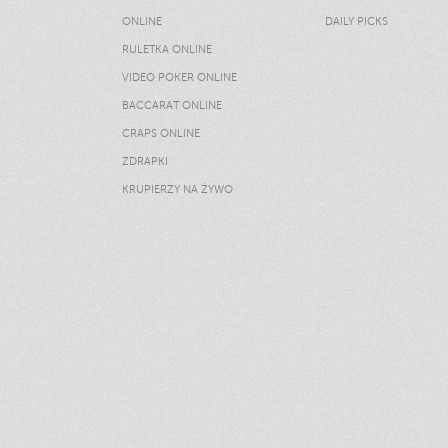
ONLINE
DAILY PICKS
RULETKA ONLINE
VIDEO POKER ONLINE
BACCARAT ONLINE
CRAPS ONLINE
ZDRAPKI
KRUPIERZY NA ŻYWO
Strona główna
Gry kasyna
Promocje
Loża VIP
Metody Płatności
Odpowiedzialny hazard
Polityka Prywatności
Regulamin