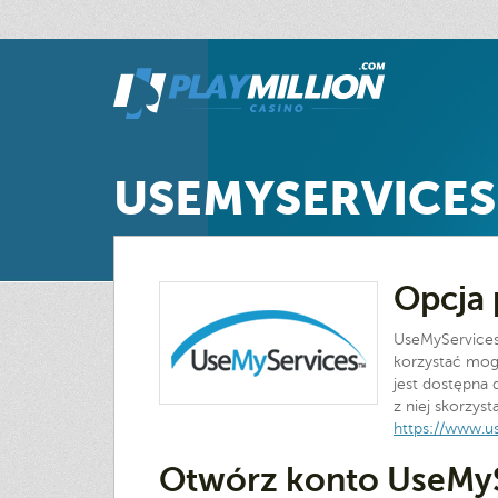
USEMYSERVICES
Opcja 
UseMyServices
korzystać mogą
jest dostępna 
z niej skorzys
https://www.u
Otwórz konto UseMyS