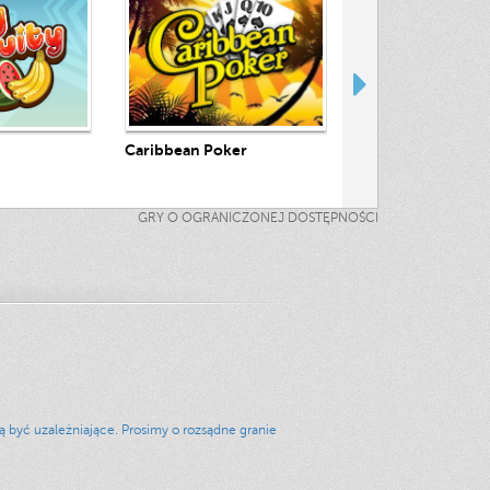
eraz
Graj Teraz
Graj Tera
Caribbean Poker
Jacks Or Better
GRY O OGRANICZONEJ DOSTĘPNOŚCI
być uzależniające. Prosimy o rozsądne granie