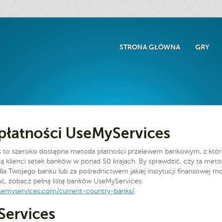
STRONA GŁÓWNA
GRY
płatności UseMyServices
 to szeroko dostępna metoda płatności przelewem bankowym, z któr
 klienci setek banków w ponad 50 krajach. By sprawdzić, czy ta met
dla Twojego banku lub za pośrednictwem jakiej instytucji finansowej m
tać, zobacz pełną listę banków UseMyServices:
semyservices.com/current-country-banks/
.
ervices