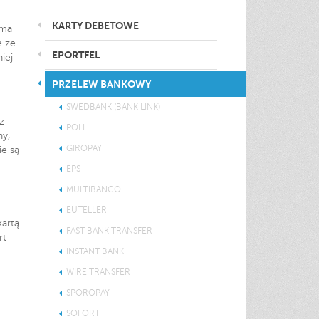
KARTY DEBETOWE
rma
e ze
EPORTFEL
iej
PRZELEW BANKOWY
SWEDBANK (BANK LINK)
z
POLI
ny,
GIROPAY
ie są
EPS
MULTIBANCO
EUTELLER
kartą
FAST BANK TRANSFER
rt
INSTANT BANK
WIRE TRANSFER
SPOROPAY
SOFORT