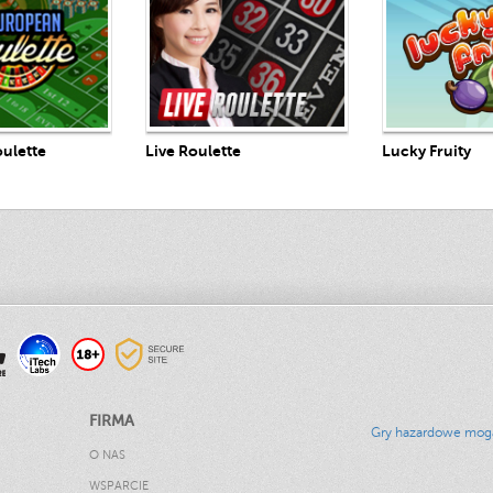
Graj T
j Teraz
Graj Teraz
Lucky Fruity
ulette
Live Roulette
FIRMA
Gry hazardowe mogą 
O NAS
WSPARCIE