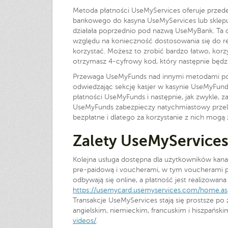
Metoda płatności UseMyServices oferuje przede
bankowego do kasyna UseMyServices lub sklepu 
działała poprzednio pod nazwą UseMyBank. Ta 
względu na konieczność dostosowania się do reg
korzystać. Możesz to zrobić bardzo łatwo, korzys
otrzymasz 4-cyfrowy kod, który następnie będzi
Przewaga UseMyFunds nad innymi metodami pole
odwiedzając sekcję kasjer w kasynie UseMyFund
płatności UseMyFunds i następnie, jak zwykle, 
UseMyFunds zabezpieczy natychmiastowy przelew 
bezpłatne i dlatego za korzystanie z nich mogą
Zalety UseMyService
Kolejna usługa dostępna dla użytkowników kanad
pre-paidową i voucherami, w tym voucherami pr
odbywają się online, a płatność jest realizowana
https://usemycard.usemyservices.com/home.as
Transakcje UseMyServices stają się prostsze po
angielskim, niemieckim, francuskim i hiszpański
videos/
.