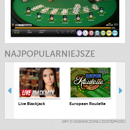
NAJPOPULARNIEJSZE
 Hunt
Live Blackjack
European Roulette
Live
GRY O OGRANICZONEJ DOSTĘPNOŚCI