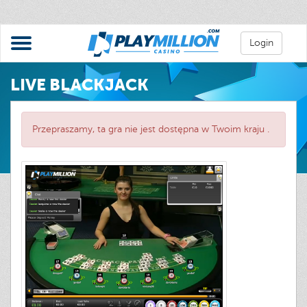
Login
LIVE BLACKJACK
Przepraszamy, ta gra nie jest dostępna w Twoim kraju .