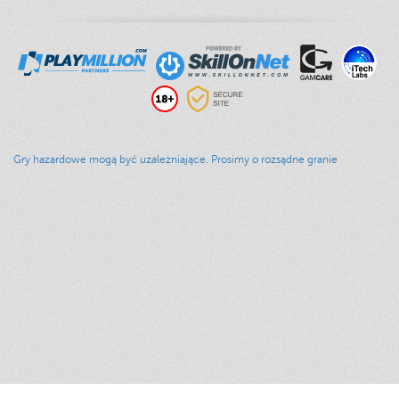
Gry hazardowe mogą być uzależniające. Prosimy o rozsądne granie
Strona główna
Gry kasyna
Promocje
Loża VIP
Metody Płatności
Odpowiedzialny hazard
Polityka Prywatności
Regulamin